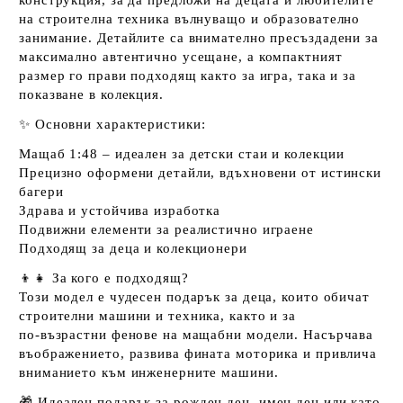
конструкция, за да предложи на децата и любителите
на строителна техника вълнуващо и образователно
занимание. Детайлите са внимателно пресъздадени за
максимално автентично усещане, а компактният
размер го прави подходящ както за игра, така и за
показване в колекция.
✨
Основни характеристики:
Мащаб
1:48
– идеален за детски стаи и колекции
Прецизно оформени детайли, вдъхновени от истински
багери
Здрава и устойчива изработка
Подвижни елементи за реалистично играене
Подходящ за деца и колекционери
👦👧
За кого е подходящ?
Този модел е чудесен подарък за деца, които обичат
строителни машини и техника, както и за
по‑възрастни фенове на мащабни модели. Насърчава
въображението, развива фината моторика и привлича
вниманието към инженерните машини.
🎁
Идеален подарък
за рожден ден, имен ден или като