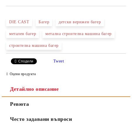
САМО ПОПЪЛНЕТЕ 2 ПОЛЕТА
DIE CAST
Багер
детски верижен багер
метален багер
метална строителна машина багер
Ние ще се свържем с вас в рамките на работния ден.
строителна машина багер
Tweet
Сподели
Оцени продукта
Детайлно описание
Ревюта
Често задавани въпроси