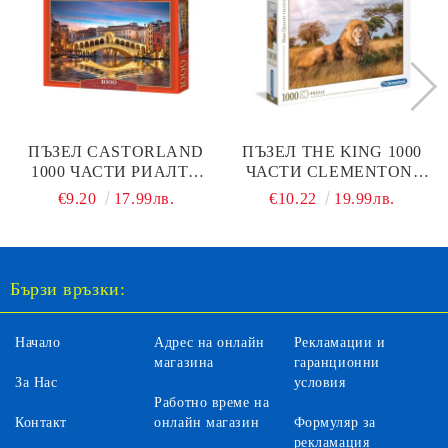
ПЪЗЕЛ CASTORLAND
ПЪЗЕЛ THE KING 1000
1000 ЧАСТИ РИАЛТО
ЧАСТИ CLEMENTONI
ПРЕЗ НОЩТА 104215
39479
€9.20
17.99лв.
€10.22
19.99лв.
Бързи връзки:
Начало
Адрес на онлайн
Рекламации и
магазина
гаранционни
За Нас
условия
Работно време на
Контакт
онлайн магазин
Формуляр за
рекламация