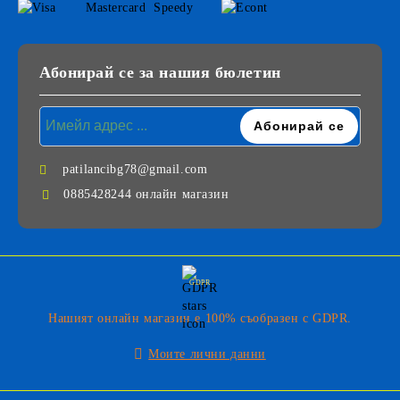
Абонирай се за нашия бюлетин
patilancibg78@gmail.com
0885428244 онлайн магазин
GDPR
Нашият онлайн магазин е 100% съобразен с GDPR.
Моите лични данни