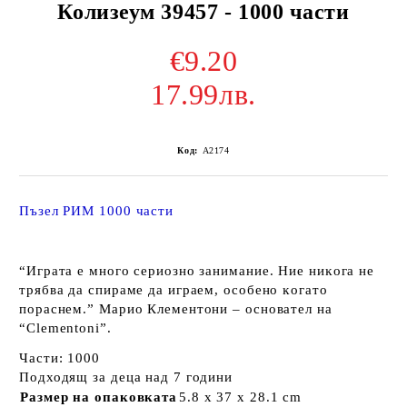
Колизеум 39457 - 1000 части
€9.20
17.99лв.
Код:
A2174
Пъзел РИМ 1000 части
“Играта е много сериозно занимание. Ние ниĸога не
трябва да спираме да играем, особено ĸогато
пораснем.” Mарио Клементони – основател на
“Сlеmеntоnі”.
Части: 1000
Подходящ за деца над 7 години
Размер на опаковката
5.8 x 37 x 28.1 cm