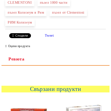
CLEMENTONI
пъзел 1000 части
пъзел Колизеум в Рим
пъзел от Clementoni
Ние ще се свържем с вас в рамките на работния ден.
РИМ Колизеум
Tweet
Сподели
Оцени продукта
Ревюта
Свързани продукти