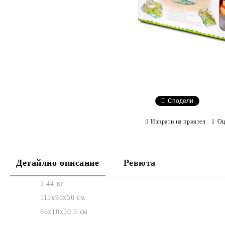
Сподели
Изпрати на приятел
Оц
Детайлно описание
Ревюта
1.44 кг
115x98x50 см
66x10x50.5 см