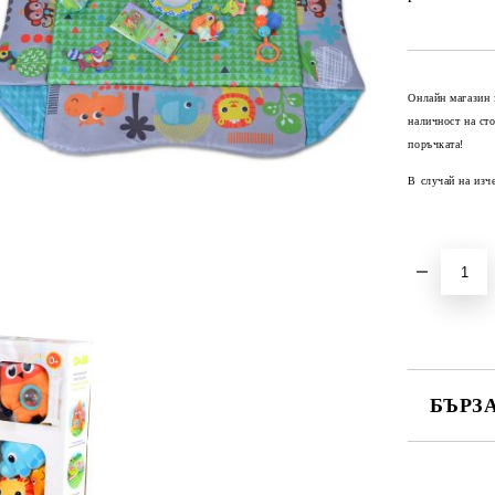
Онлайн магазин 
наличност на ст
поръчката!
В случай на изч
БЪРЗ
САМО ПО