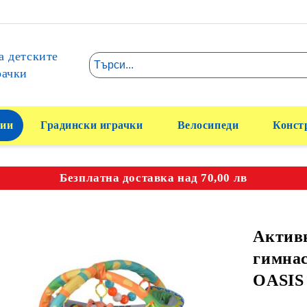
а детските
рачки
ии
Градински играчки
Велосипеди
Конст
Безплатна доставка над 70,00 лв
Актив
гимнас
OASIS