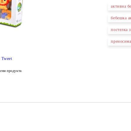
активна б
Ние ще се
бебешка а
постелка 
преносима
Tweet
ени продукта