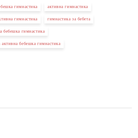
ебешка гимнастика
активна гимнастика
 свържем с вас в рамките на работния ден.
ктивна гимнастика
гимнастика за бебета
за бебешка гимнастика
 активна бебешка гимнастика