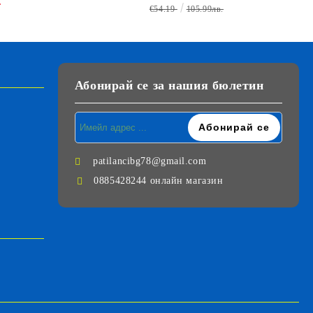
.
€54.19
105.99лв.
Абонирай се за нашия бюлетин
patilancibg78@gmail.com
0885428244 онлайн магазин