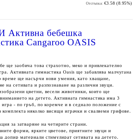
€3.58 (8.95%)
Отстъпка:
 Активна бебешка
стика Cangaroo OASIS
бе ще заобича това страхотно, меко и привлекателно
гра. Активната гимнастика Oasis ще забавлява малчугана
о време ще насърчи нови умения, като хващане,
е на сетивата и разпознаване на различни звуци.
 изобразени цветни, весели животинки, които ще
 вниманието на детето. Активната гимнастика има 3
 игра - по гръб, по коремче и в седнало положение с
в комплекта няколко висящи играчки и сваляеми грифове.
кция за затваряне на четирите страни.
зните форми, ярките цветове, приятните звуци и
на допир материали стимулират сетивата на детето.