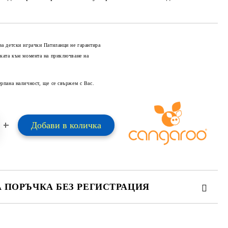
за детски играчки Патиланци не гарантира
оката към момента на приключване на
Добави в желани
ерпана наличност, ще се свържем с Вас.
А ПОРЪЧКА БЕЗ РЕГИСТРАЦИЯ
ПЪЛНЕТЕ 2 ПОЛЕТА