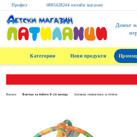
Профил
0885428244 онлайн магазин
Домът н
иг
Категории
Нови продукти
Промоц
Начало
Всичко за бебето 0–24 месеца
Активни гимнастики за бебета