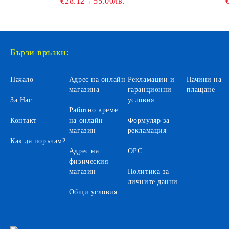
€28.12
55.00лв.
Бързи връзки:
Начало
Адрес на онлайн
Рекламации и
Начини на
магазина
гаранционни
плащане
За Нас
условия
Работно време
Контакт
на онлайн
Формуляр за
магазин
рекламация
Как да поръчам?
Адрес на
ОРС
физическия
магазин
Политика за
личните данни
Общи условия