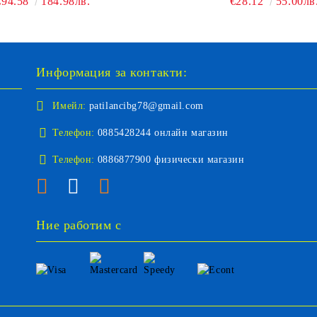
€94.58
184.98лв.
€28.12
55.00лв
Информация за контакти:
Имейл:
patilancibg78@gmail.com
Телефон:
0885428244 онлайн магазин
Телефон:
0886877900 физически магазин
Ние работим с