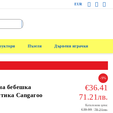
EUR
руктори
Пъзели
Дървени играчки
-9%
€36.41
на бебешка
тика Cangaroo
71.21лв.
Каталожна цена:
€39.99
78.21лв.