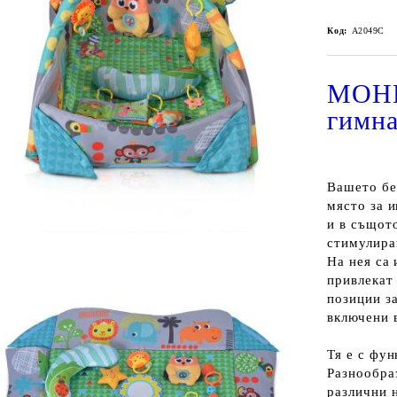
Код:
A2049C
МОНИ
гимна
Вашето бе
място за и
и в същот
стимулиран
На нея са
привлекат
позиции за
включени 
Тя е с фун
Разнообра
различни 