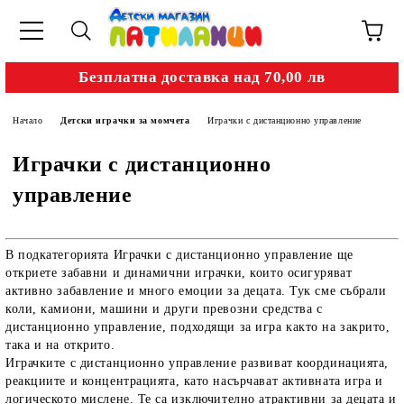
Безплатна доставка над 70,00 лв
Начало
Детски играчки за момчета
Играчки с дистанционно управление
Играчки с дистанционно
управление
В подкатегорията
Играчки с дистанционно управление
ще
откриете забавни и динамични играчки, които осигуряват
активно забавление и много емоции за децата. Тук сме събрали
коли, камиони, машини и други превозни средства с
дистанционно управление, подходящи за игра както на закрито,
така и на открито.
Играчките с дистанционно управление развиват координацията,
реакциите и концентрацията, като насърчават активната игра и
логическото мислене. Те са изключително атрактивни за децата и