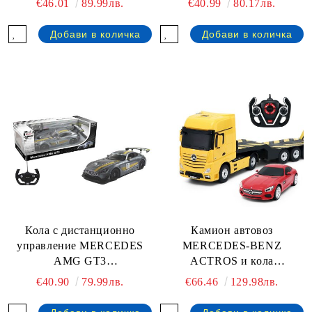
€46.01
89.99лв.
€40.99
80.17лв.
Кола с дистанционно
Камион автовоз
управление MERCEDES
MERCEDES-BENZ
AMG GT3
ACTROS и кола
PERFORMANCE 1:14
MERCEDES AMG GT с
€40.90
79.99лв.
€66.46
129.98лв.
Rastar 74100
радио контрол 1:24
RASTAR 74920 жълт