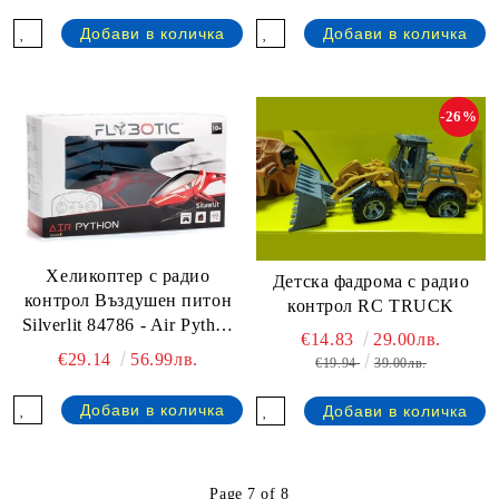
-26%
Хеликоптер с радио
Детска фадрома с радио
контрол Въздушен питон
контрол RC TRUCK
Silverlit 84786 - Air Python
€14.83
29.00лв.
red
€29.14
56.99лв.
€19.94
39.00лв.
Page 7 of 8