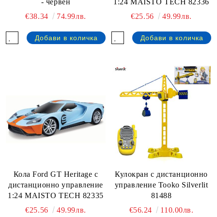
- червен
1:24 MAISTO TECH 82336
€38.34
74.99лв.
€25.56
49.99лв.
Кола Ford GT Heritage с
Кулокран с дистанционно
дистанционно управление
управление Tooko Silverlit
1:24 MAISTO TECH 82335
81488
€25.56
49.99лв.
€56.24
110.00лв.