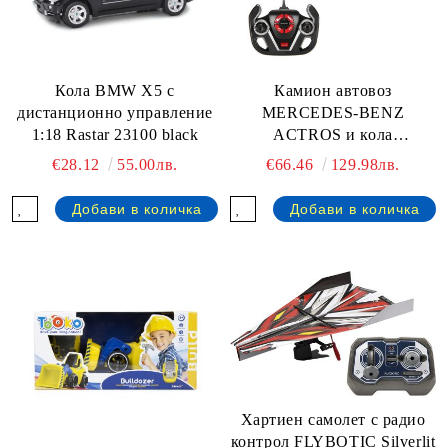
Кола BMW X5 с
Камион автовоз
дистанционно управление
MERCEDES-BENZ
1:18 Rastar 23100 black
ACTROS и кола
MERCEDES AMG GT
€28.12
55.00лв.
€66.46
129.98лв.
1:26/1:24 RASTAR 74920
Хартиен самолет с радио
контрол FLYBOTIC Silverlit