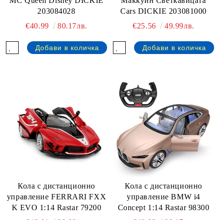
MC Queen Disney DICKIE
Маккуин Светкавицата
203084028
Cars DICKIE 203081000
€40.99
80.17лв.
€25.56
49.99лв.
Кола с дистанционно
Кола с дистанционно
управление FERRARI FXX
управление BMW i4
K EVO 1:14 Rastar 79200
Concept 1:14 Rastar 98300