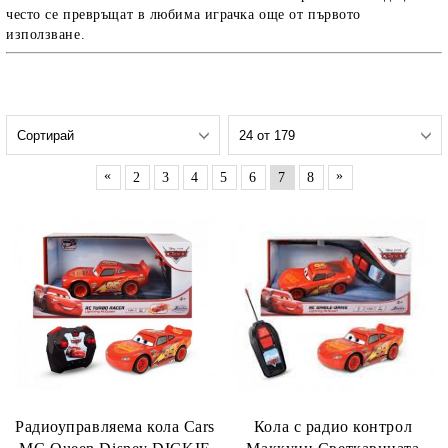
често се превръщат в любима играчка още от първото
използване.
«
»
2
3
4
5
6
7
8
Радиоуправляема кола Cars
Кола с радио контрол