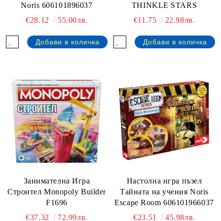
Noris 606101896037
THINKLE STARS
€28.12
55.00лв.
€11.75
22.98лв.
Занимателна Игра
Настолна игра пъзел
Строител Monopoly Builder
Тайната на учения Noris
F1696
Escape Room 606101966037
€37.32
72.99лв.
€23.51
45.98лв.