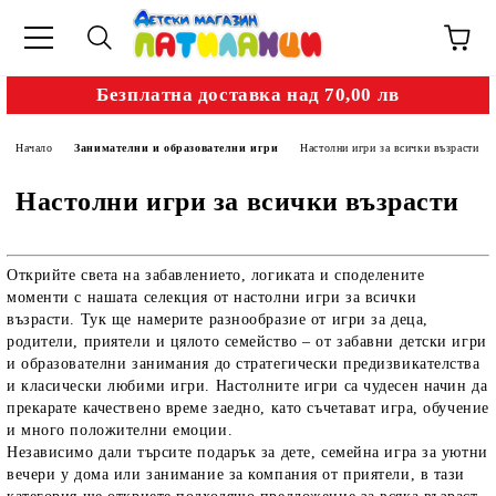
Безплатна доставка над 70,00 лв
Начало
Занимателни и образователни игри
Настолни игри за всички възрасти
Настолни игри за всички възрасти
Открийте света на забавлението, логиката и споделените
моменти с нашата селекция от
настолни игри за всички
възрасти
. Тук ще намерите разнообразие от игри за деца,
родители, приятели и цялото семейство – от забавни детски игри
и образователни занимания до стратегически предизвикателства
и класически любими игри. Настолните игри са чудесен начин да
прекарате качествено време заедно, като съчетават игра, обучение
и много положителни емоции.
Независимо дали търсите подарък за дете, семейна игра за уютни
вечери у дома или занимание за компания от приятели, в тази