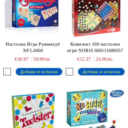
Настолна Игра Руммикуб
Комплект 100 настолни
XP L4606
игри NORIS 606111686037
€30.67
59.99лв.
€12.27
24.00лв.