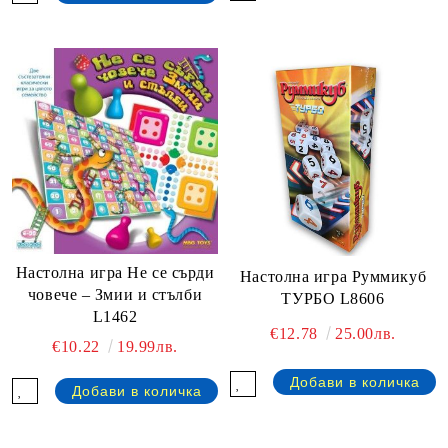
Настолна игра Не се сърди
Настолна игра Руммикуб
човече – Змии и стълби
ТУРБО L8606
L1462
€12.78
25.00лв.
€10.22
19.99лв.