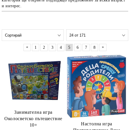
категория ще откриете подходящо предложение за всяка възраст
и интерес.
«
»
1
2
3
4
5
6
7
8
Занимателна игра
Околосветско пътешествие
Настолна игра
10+