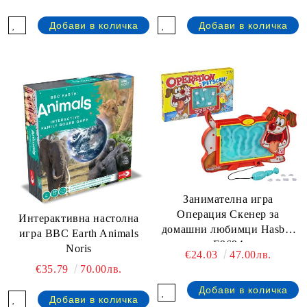
Занимателна игра
Операция Скенер за
Интерактивна настолна
домашни любимци Hasbro
игра BBC Earth Animals
E9694
Noris
€24.03
47.00лв.
€35.79
70.00лв.