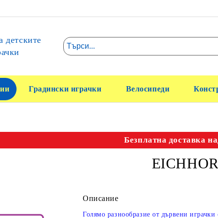
а детските
рачки
ии
Градински играчки
Велосипеди
Конст
Безплатна доставка на
EICHHO
Описание
Голямо разнообразие от дървени играчк