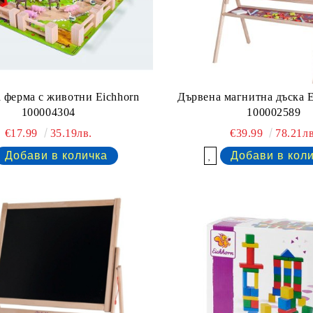
 ферма с животни Eichhorn
Дървена магнитна дъск
100004304
100002589
€17.99
35.19лв.
€39.99
78.21лв
Добави в желани