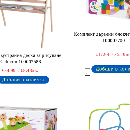
Комплект дървени блокче
100007700
€17.99
35.19лв
вустранна дъска за рисуване
Eichhorn 100002588
€34.99
68.43лв.
Добави в желани