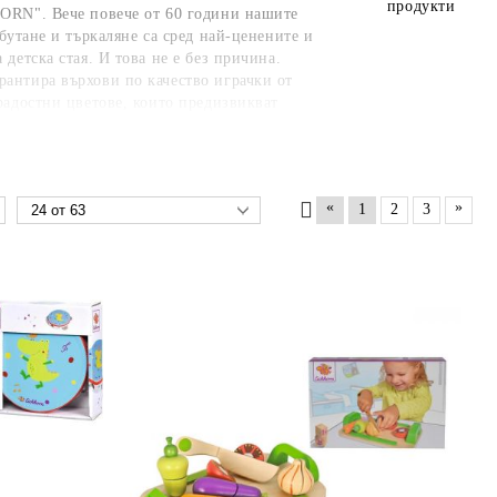
продукти
ORN". Вече повече от 60 години нашите
бутане и търкаляне са сред най-ценените и
детска стая. И това не е без причина.
антира върхови по качество играчки от
радостни цветове, които предизвикват
те продуктови ниши ще откриете подходящата
д.
«
»
1
2
3