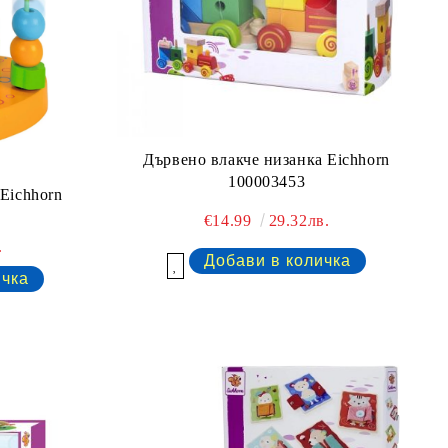
Дървено влакче низанка Eichhorn
100003453
Eichhorn
€14.99
29.32лв.
.
Добави в желани