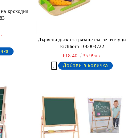
ина крокодил
83
.
Дървена дъска за рязане със зеленчуци
Eichhorn 100003722
€18.40
35.99лв.
Добави в желани