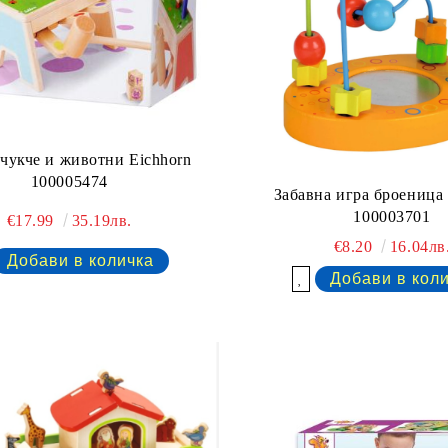
 чукче и животни Eichhorn
100005474
Забавна игра броеница 
100003701
€17.99
35.19лв.
€8.20
16.04лв
Добави в желани