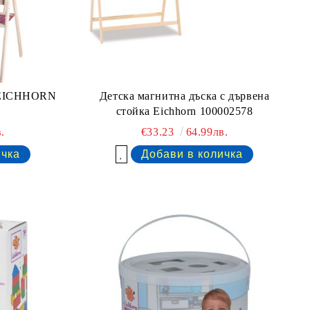
а EICHHORN
Детска магнитна дъска с дървена
стойка Eichhorn 100002578
.
€33.23
64.99лв.
Добави в желани