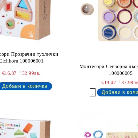
сори Прозрачни тухлички
Eichhorn 100006001
Монтесори Сензорна дъск
€16.87
32.99лв.
100006005
€19.42
37.98лв
Добави в желани