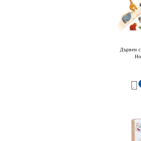
Дървен с
Но
Добави в желани