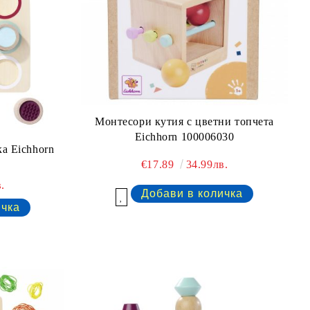
Монтесори кутия с цветни топчета
Eichhorn 100006030
а Eichhorn
€17.89
34.99лв.
.
Добави в желани