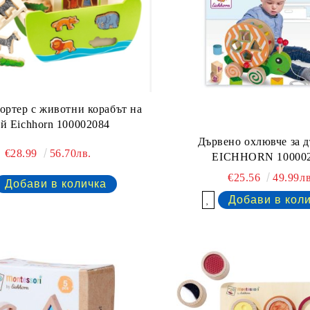
ортер с животни корабът на
й Eichhorn 100002084
Дървено охлювче за 
€28.99
56.70лв.
EICHHORN 10000
€25.56
49.99лв
Добави в желани