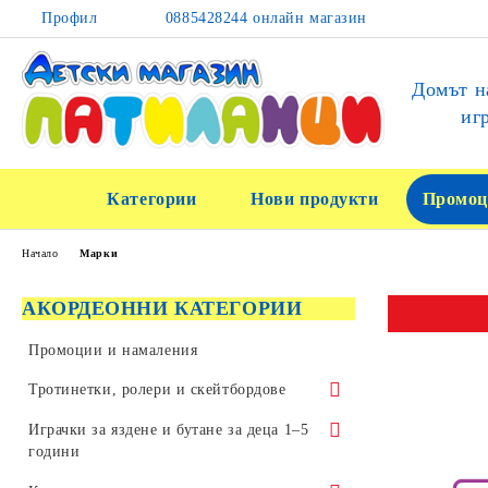
Профил
0885428244 онлайн магазин
Домът н
иг
Категории
Нови продукти
Промоц
Начало
Марки
АКОРДЕОННИ КАТЕГОРИИ
Промоции и намаления
Тротинетки, ролери и скейтбордове
Тротинетки за трикове и скачане
Играчки за яздене и бутане за деца 1–5
години
Детски тротинетки