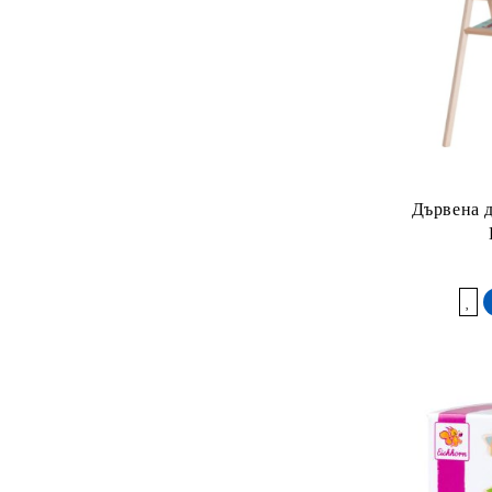
Дървена д
Добави в желани