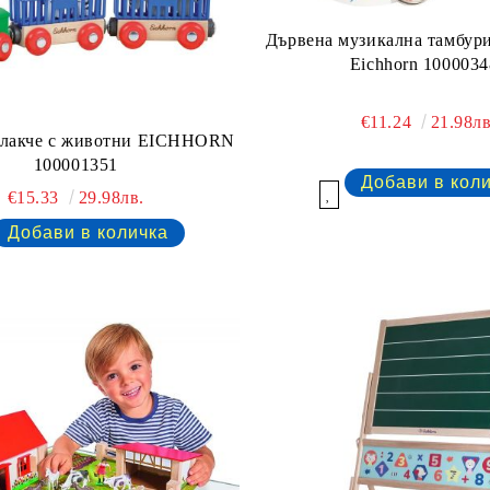
Дървена музикална тамбур
Eichhorn 1000034
€11.24
21.98лв
влакче с животни EICHHORN
100001351
€15.33
29.98лв.
Добави в желани