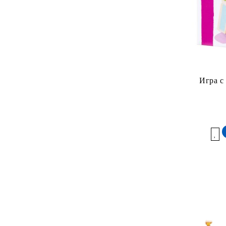
Игра с
Добави в желани