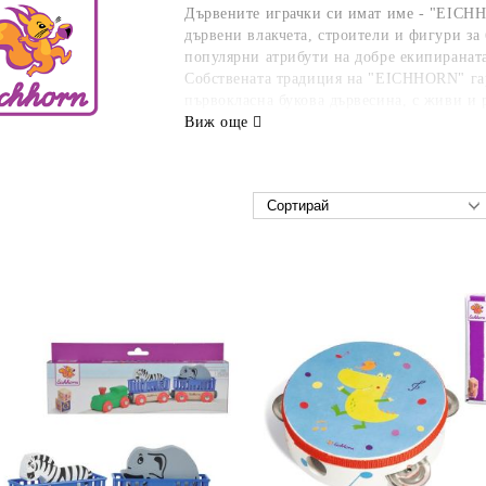
Дървените играчки си имат име - "EICHH
дървени влакчета, строители и фигури за 
популярни атрибути на добре екипираната 
Собствената традиция на "EICHHORN" гар
първокласна букова дървесина, с живи и 
игровото въображение на детето. В наши
Виж още
играчка - за всяка възраст и за всеки пово