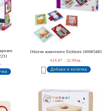
дърпане
Облечи животните Eichhorn 100005483
2231
€16.87
32.99лв.
.
Добави в желани