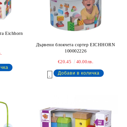
та Eichhorn
Дървени блокчета сортер EICHHORN
100002226
.
€20.45
40.00лв.
Добави в желани