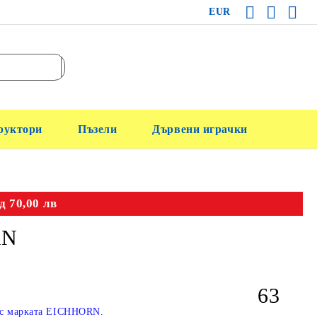
EUR
руктори
Пъзели
Дървени играчки
д 70,00 лв
RN
63
и с марката EICHHORN.