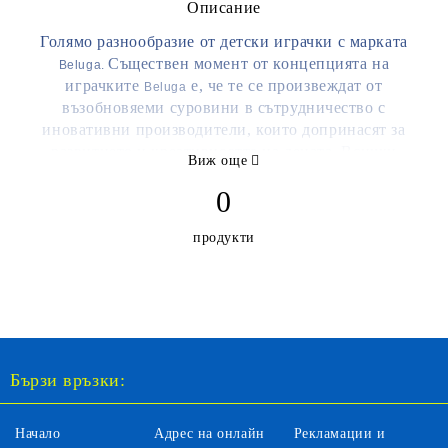
Описание
Голямо разнообразие от детски играчки с марката
Съществен момент от концепцията на
Beluga.
играчките
е, че те се произвеждат от
Beluga
възобновяеми суровини в сътрудничество с
иновативни производители, които допринасят за
развитието и креативността на децата. Всички
Виж още
продукти отговарят на най-стриктните Европейски
0
стандарти за качество. Производителите на играчки -
ориентирани към опазване на околната среда
продукти
-
, насърчават децата да играят, учат и правят
Beluga
открития. Безплатна доставка над 70 лв.
Бързи връзки:
Начало
Адрес на онлайн
Рекламации и