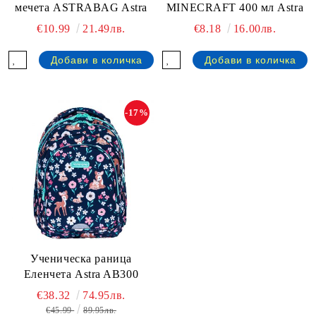
мечета ASTRABAG Astra
MINECRAFT 400 мл Astra
€10.99
21.49лв.
€8.18
16.00лв.
-17%
Ученическа раница
Еленчета Astra AB300
€38.32
74.95лв.
€45.99
89.95лв.