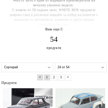
WHITE BOX е един от водещите производители на
метални умалени модели .
С повече от 30 години опит, WHITE BOX предлагат
широка гама в различни мащаби за избор на клиенти с
лицензии за автомобили, камиони и други видове
превозни средства.
WHITE BOX има лиценз за над 40 различни световни
Виж още
марки. Всяка година се инвестират значителни средства за
54
нови модели във всички различни видове мащаби и марки.
продукти
«
»
1
2
3
Продукти