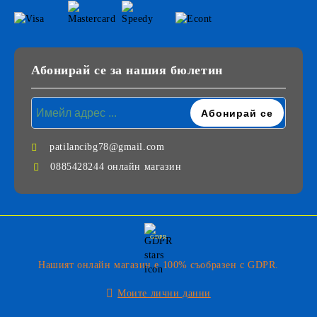
Абонирай се за нашия бюлетин
patilancibg78@gmail.com
0885428244 онлайн магазин
GDPR
Нашият онлайн магазин е 100% съобразен с GDPR.
Моите лични данни