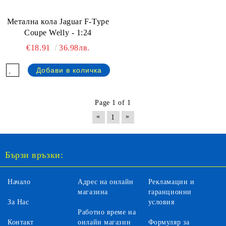
Метална кола Jaguar F-Type
Coupe Welly - 1:24
€18.91
36.98лв.
Page 1 of 1
«
»
1
Бързи връзки:
Начало
Адрес на онлайн
Рекламации и
магазина
гаранционни
За Нас
условия
Работно време на
Контакт
онлайн магазин
Формуляр за